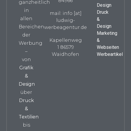
84966
ganzheitlich
Design
in
Druck
mail: info [at]
allen
&
ludwig-
Design
Bereichen
werbeagentur.de
Marketing
der
Kapellenweg
&
Werbung
1 86579
Webseiten
–
Waidhofen
Werbeartikel
von
Grafik
&
Design
über
Druck
&
Textilien
bis