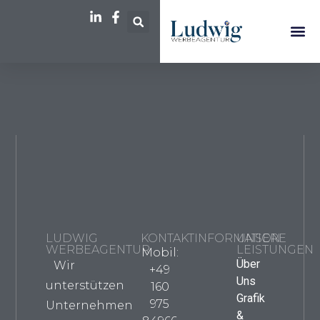
Grafik & D
Druck & T
Marketing
LUDWIG
KONTAKTINFORMATION
UNSERE
WERBEAGENTUR
LEISTUNGEN
Mobil:
Über
Wir
+49
Uns
unterstützen
160
Grafik
975
Unternehmen
&