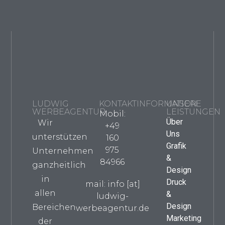
LUDWIG
KONTAKTINFORMATION
UNSERE
WERBEAGENTUR
LEISTUNGEN
Mobil:
Über
Wir
+49
Uns
unterstützen
160
Grafik
975
Unternehmen
&
84966
ganzheitlich
Design
in
Druck
mail: info [at]
allen
&
ludwig-
Design
Bereichen
werbeagentur.de
Marketing
der